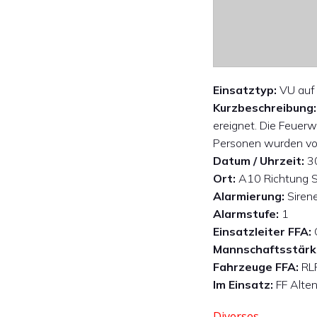
Einsatztyp:
VU auf
Kurzbeschreibung:
ereignet. Die Feuer
Personen wurden vom
Datum / Uhrzeit:
30
Ort:
A10 Richtung S
Alarmierung:
Siren
Alarmstufe:
1
Einsatzleiter FFA:
Mannschaftsstärk
Fahrzeuge FFA:
RLF
Im Einsatz:
FF Alten
Diverses